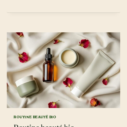
BIO
MINÉRALE
:
LE
GUIDE
POUR
BIEN
CHOISIR
ROUTINE BEAUTÉ BIO