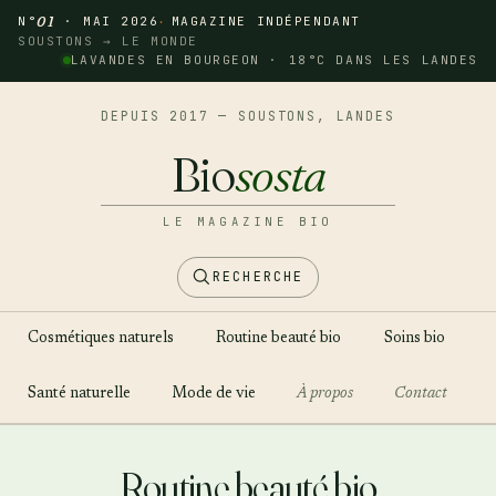
N°
01
· MAI 2026
MAGAZINE INDÉPENDANT
SOUSTONS → LE MONDE
LAVANDES EN BOURGEON · 18°C DANS LES LANDES
DEPUIS 2017 — SOUSTONS, LANDES
Bio
sosta
LE MAGAZINE BIO
RECHERCHE
Cosmétiques naturels
Routine beauté bio
Soins bio
Santé naturelle
Mode de vie
À propos
Contact
Aller
au
Routine beauté bio