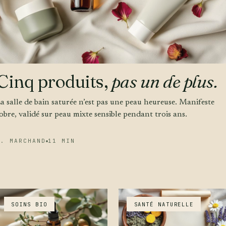
Cinq produits,
pas un de plus.
a salle de bain saturée n’est pas une peau heureuse. Manifeste
obre, validé sur peau mixte sensible pendant trois ans.
É. MARCHAND
11 MIN
SOINS BIO
SANTÉ NATURELLE