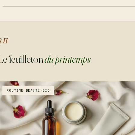
§ II
Le feuilleton
du printemps
ROUTINE BEAUTÉ BIO