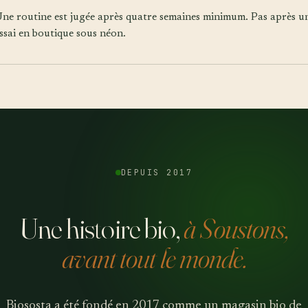
ne routine est jugée après quatre semaines minimum. Pas après u
ssai en boutique sous néon.
DEPUIS 2017
Une histoire bio,
à Soustons,
avant tout le monde.
Biososta a été fondé en 2017 comme un magasin bio de