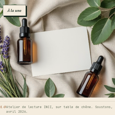
contenu
À la une
l. 0
Atelier de lecture INCI, sur table de chêne. Soustons,
avril 2026.