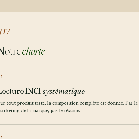
§ IV
Notre
charte
01
Lecture INCI
systématique
ur tout produit testé, la composition complète est donnée. Pas le
arketing de la marque, pas le résumé.
02