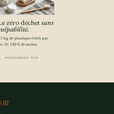
Le zéro déchet
sans
culpabilité.
5 kg de plastique évités par
n. Et 140 € de moins.
É. MARCHAND
10 MIN
§ III