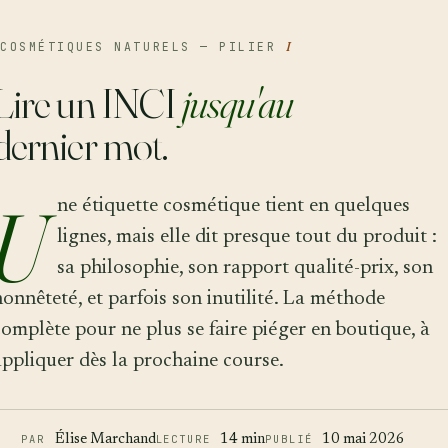
COSMÉTIQUES NATURELS — PILIER
I
Lire un INCI
jusqu'au
dernier mot.
U
ne étiquette cosmétique tient en quelques
lignes, mais elle dit presque tout du produit :
sa philosophie, son rapport qualité-prix, son
honnêteté, et parfois son inutilité. La méthode
complète pour ne plus se faire piéger en boutique, à
appliquer dès la prochaine course.
PAR
Élise Marchand
LECTURE
14 min
PUBLIÉ
10 mai 2026