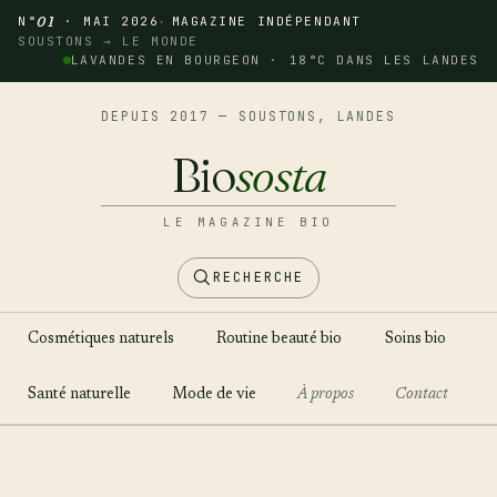
N°
01
· MAI 2026
MAGAZINE INDÉPENDANT
SOUSTONS → LE MONDE
LAVANDES EN BOURGEON · 18°C DANS LES LANDES
DEPUIS 2017 — SOUSTONS, LANDES
Bio
sosta
LE MAGAZINE BIO
RECHERCHE
Cosmétiques naturels
Routine beauté bio
Soins bio
Santé naturelle
Mode de vie
À propos
Contact
Aller
au