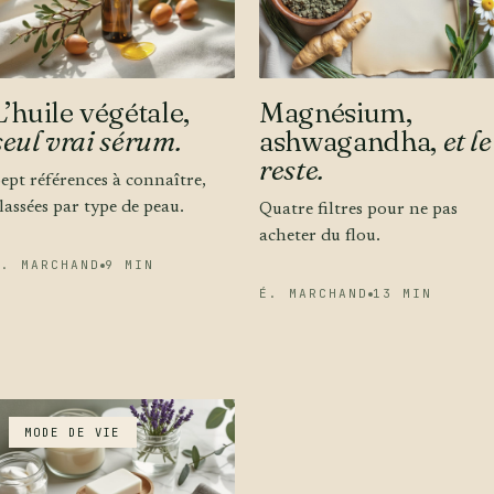
L’huile végétale,
Magnésium,
seul vrai sérum.
ashwagandha,
et le
reste.
ept références à connaître,
lassées par type de peau.
Quatre filtres pour ne pas
acheter du flou.
É. MARCHAND
9 MIN
É. MARCHAND
13 MIN
MODE DE VIE