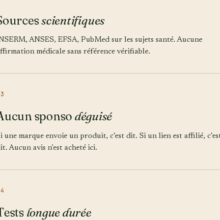
Sources
scientifiques
NSERM, ANSES, EFSA, PubMed sur les sujets santé. Aucune
ffirmation médicale sans référence vérifiable.
03
Aucun sponso
déguisé
i une marque envoie un produit, c’est dit. Si un lien est affilié, c’es
it. Aucun avis n’est acheté ici.
04
Tests
longue durée